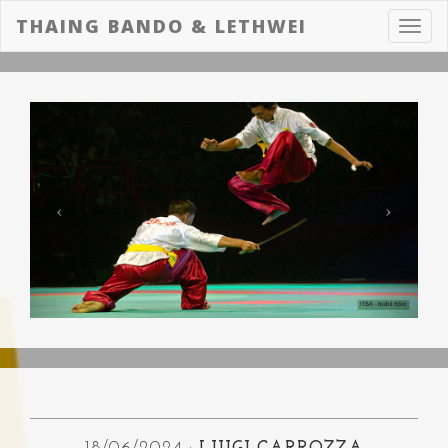
THAING BANDO & LETHWEI
Toggl
navig